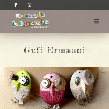
Passa
al
Home
contenuto
Gufi Ermanni